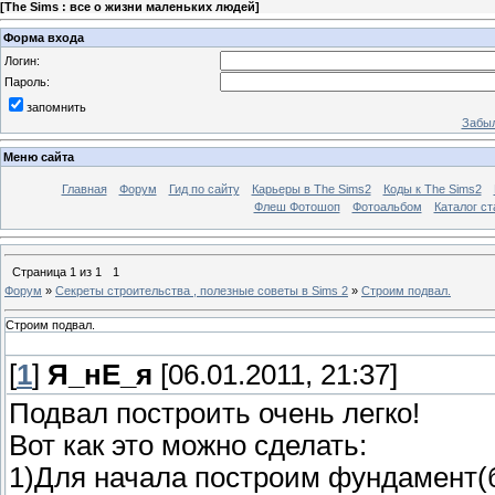
[
The Sims : все о жизни маленьких людей
]
Форма входа
Логин:
Пароль:
запомнить
Забыл
Меню сайта
Главная
Форум
Гид по сайту
Карьеры в The Sims2
Коды к The Sims2
Флеш Фотошоп
Фотоальбом
Каталог ст
Страница
1
из
1
1
Форум
»
Секреты строительства , полезные советы в Sims 2
»
Строим подвал.
Строим подвал.
[
1
]
Я_нЕ_я
[06.01.2011, 21:37]
Подвал построить очень легко!
Вот как это можно сделать:
1)Для начала построим фундамент(б