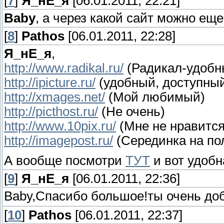
[
7
]
Я_нЕ_я
[06.01.2011, 22:21]
Baby
, а через какой сайт можно ещ
[
8
]
Pathos
[06.01.2011, 22:28]
Я_нЕ_я
,
http://www.radikal.ru/
(Радикал-удобны
http://ipicture.ru/
(удобный, доступный
http://xmages.net/
(Мой любимый)
http://picthost.ru/
(Не очень)
http://www.10pix.ru/
(Мне не нравится
http://imagepost.ru/
(Серединка на по
А вообще посмотри
ТУТ
и вот удоб
[
9
]
Я_нЕ_я
[06.01.2011, 22:36]
Baby,Спасибо большое!ты очень до
[
10
]
Pathos
[06.01.2011, 22:37]