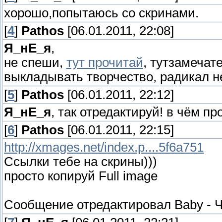
хорошо,попытаюсь со скринами.
[
4
]
Pathos
[06.01.2011, 22:08]
Я_нЕ_я
,
не спеши,
тут прочитай
, тутзамечат
выкладывать творчество, радикал не
[
5
]
Pathos
[06.01.2011, 22:12]
Я_нЕ_я
, так отредактируй! в чём пр
[
6
]
Pathos
[06.01.2011, 22:15]
http://xmages.net/index.p....5f6a751
Ссылки тебе на скрины)))
просто копируй Full image
Сообщение отредактировал
Baby
-
Ч