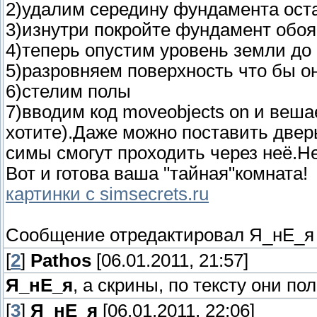
2)удалим середину фундамента оста
3)изнутри покройте фундамент обо
4)теперь опустим уровень земли до
5)разровняем поверхность что бы он
6)стелим полы
7)вводим код moveobjects on и веш
хотите).Даже можно поставить дверь
симы смогут проходить через неё.Не
Вот и готова ваша "тайная"комната!
картинки с simsecrets.ru
Сообщение отредактировал
Я_нЕ_я
[
2
]
Pathos
[06.01.2011, 21:57]
Я_нЕ_я
, а скрины, по тексту они п
[
3
]
Я_нЕ_я
[06.01.2011, 22:06]