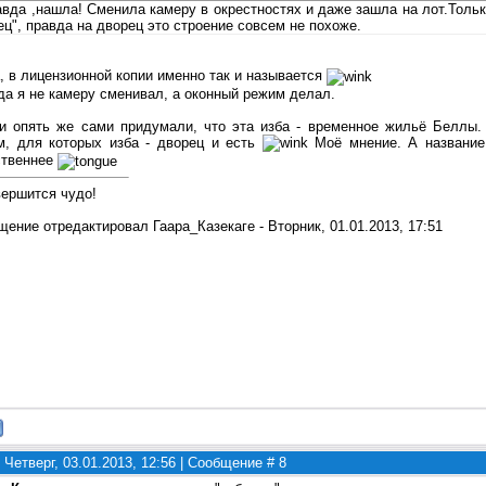
авда ,нашла! Сменила камеру в окрестностях и даже зашла на лот.Тольк
ец", правда на дворец это строение совсем не похоже.
, в лицензионной копии именно так и называется
да я не камеру сменивал, а оконный режим делал.
ки опять же сами придумали, что эта изба - временное жильё Беллы.
м, для которых изба - дворец и есть
Моё мнение. А название 
ственнее
вершится чудо!
щение отредактировал
Гаара_Казекаге
-
Вторник, 01.01.2013, 17:51
 Четверг, 03.01.2013, 12:56 | Сообщение #
8