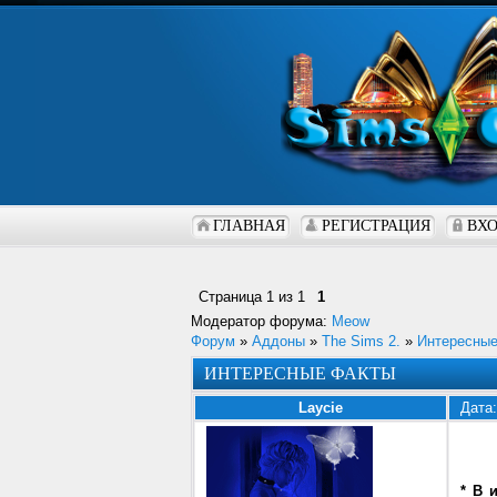
ГЛАВНАЯ
РЕГИСТРАЦИЯ
ВХ
Страница
1
из
1
1
Модератор форума:
Meow
Форум
»
Аддоны
»
The Sims 2.
»
Интересны
ИНТЕРЕСНЫЕ ФАКТЫ
Laycie
Дата:
* В 