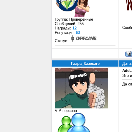
Группа: Проверенные
Сообщений:
255
Сооб
Награды:
12
Репутация:
63
Статус:
Гаара_Казекаге
Дата:
AdeL
Это и
Да с
VIP-персона