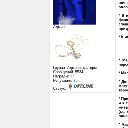
ночн
опло
* В 
фана
спец
Админ
приз
* К 
* Ма
перс
Группа: Администраторы
Сообщений:
5534
* Ма
Награды:
23
Репутация:
75
* Де
могу
Статус:
взро
* Пр
и к 
живы
(т.е
одна
* Ча