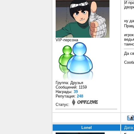
И пр
двор
ну да
Прав
игро
ведь
VIP-персона
таин
Да с
Сооб
Группа: Друзья
Сообщений:
1159
Награды:
39
Репутация:
248
Статус:
Lonel
Дата: