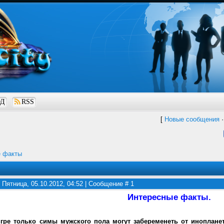
ОД
RSS
[
Новые сообщения
е факты
 Пятница, 05.10.2012, 04:52 | Сообщение #
1
Интересные факты.
игре только симы мужского пола могут забеременеть от инопланет