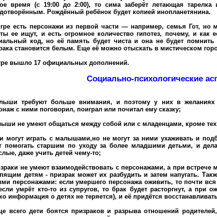
ое время (с 19:00 до 2:00), то сима заберёт летающая тарелка
дотворённым. Рождённый ребёнок будет копией инопланетянина.
игре есть персонажи из первой части — например, семья Гот, но 
ты ее ищут, и есть огромное количество гипотез, почему, и как 
иальный код, но её память будет чиста и она не будет помнить д
рака становится белым. Еще её можно отыскать в мистическом горо
игре вышло 17 официальных дополнений.
Социально-психологические ас
лыши требуют больше внимания, и поэтому у них в желаниях 
онаж с ними поговорил, поиграл или почитал ему сказку;
лыши не умеют общаться между собой или с младенцами, кроме тех,
ти могут играть с малышами,но не могут за ними ухаживать и подб
т помогать старшим по уходу за более младшими детьми, и дела
слые, даже учить детей чему-то;
израки не умеют взаимодействовать с персонажами, а при встрече м
спящим детям - призрак может их разбудить и затем напугать. Так
ми персонажами: если умершего персонажа оживить, то почти вся
. если умрёт кто-то из супругов, то брак будет расторгнут, а при 
ко информация о детях не теряется), и её придётся восстанавливать 
ще всего дети боятся призраков и разрыва отношений родителей