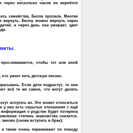
 и через несколько часов он вернётся
мать семейства, Белла пропала. Многие
ее вернуть. Беллу можно вернуть через
етей, а через день она умирает, цвет
де.
пекты.
прослеживается, чтобы тот или иной
 кто умеет петь детскую песню;
расывать. Если дети подрастут, то они
ют всё то же самое, что могут делать
огут испугать их. Это может относиться
же у них есть скрытые отношения с ещё
 информация о родстве будет потеряна
оживлении степень знакомства снизится,
заново (снова вступать в брак);
, а также очень переживают по поводу