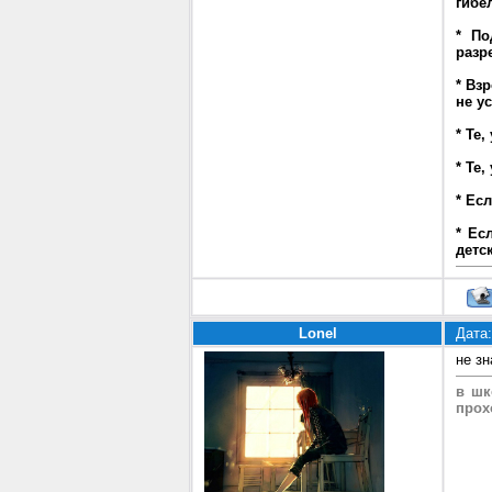
гибе
* По
разр
* Вз
не у
* Те,
* Те
* Ес
* Ес
детс
Lonel
Дата:
не з
в шк
прох