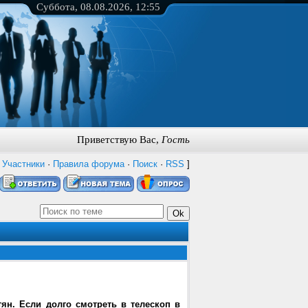
Суббота, 08.08.2026, 12:55
Приветствую Вас
,
Гость
·
Участники
·
Правила форума
·
Поиск
·
RSS
]
ян. Если долго смотреть в телескоп в