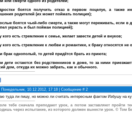
ли или смерти одного из родителей;
дростки боятся получить отказ в первом поцелуе, а также ин
ешения родителей (их может поймать полиция);
рослые боятся чьей-либо смерти, а также могут переживать, если в 
спел украсть и был пойман полицией);
 у кого есть стремление к семье, желает завести детей и внуков;
, у кого есть стремление к любви и романтике, к браку относятся не
ли брак однополый, то детей придётся брать из приюта;
ли дети остаются без родственников в доме, то за ними приезжае
кий дом, откуда их можно забрать, как и обычного.
 Понедельник, 10.12.2012, 17:18 | Сообщение #
2
наю туда ли пишу, но можно ли считать интересным фактом Избушу на к
оле тебе сначала преподают урок, а потом заставляют пройти те
одишь через испытание, из которого должен вынести урок. © Том Б