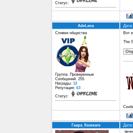
Статус:
AdeLana
Дата:
Сливки общества
Вот 
The S
Группа: Проверенные
Сообщений:
255
Награды:
12
Репутация:
63
Статус:
Сооб
Гаара_Казекаге
Дата:
Цитат