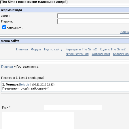
[
The Sims : все о жизни маленьких людей
]
Форма входа
Логин:
Пароль:
запомнить
Забыл
Меню сайта
Главная
Форум
Гид по сайту
Карьеры в The Sims2
Коды к The Sims2
Флеш Фотошоп
Фотоальбом
Каталог ст
Главная
»
Гостевая книга
Показано
1
-
1
из
1
сообщений
1
.
Гелнара
[
felicciy
]
(09.11.2019 22:33)
Печально что сайт заброшен(((
Имя *: