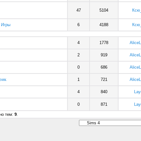
47
5104
Ксю
 Игры
6
4188
Ксю
4
1778
AliceL
2
919
AliceL
0
686
AliceL
рик
1
721
AliceL
4
840
Lay
0
871
Lay
ано тем:
9
.