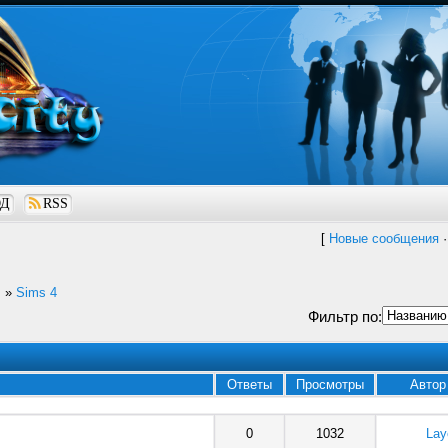
ОД
RSS
[
Новые сообщения
!
»
Sims 4
Фильтр по:
Ответы
Просмотры
Автор
0
1032
Lay