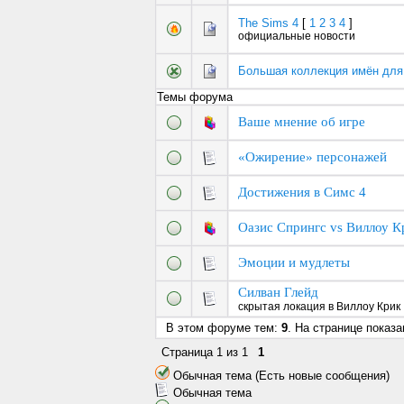
The Sims 4
[
1
2
3
4
]
официальные новости
Большая коллекция имён для
Темы форума
Ваше мнение об игре
«Ожирение» персонажей
Достижения в Симс 4
Оазис Спрингс vs Виллоу К
Эмоции и мудлеты
Силван Глейд
скрытая локация в Виллоу Крик
В этом форуме тем:
9
. На странице показ
Страница
1
из
1
1
Обычная тема (Есть новые сообщения)
Обычная тема