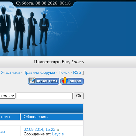
Суббота, 08.08.2026, 00:16
Приветствую Вас
,
Гость
·
Участники
·
Правила форума
·
Поиск
·
RSS
]
 темы
Обновления
↓
02.09.2014, 15:23
cie
Сообщение от:
Laycie