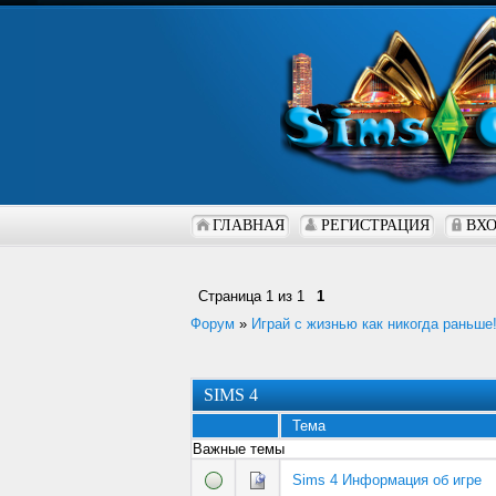
ГЛАВНАЯ
РЕГИСТРАЦИЯ
ВХ
Страница
1
из
1
1
Форум
»
Играй с жизнью как никогда раньше
SIMS 4
Тема
Важные темы
Sims 4 Информация об игре