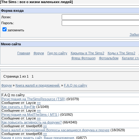
[
The Sims : все о жизни маленьких людей
]
Форма входа
Логин:
Пароль:
запомнить
Забыл
Меню сайта
Главная
Форум
Гид по сайту
Карьеры в The Sims2
Коды к The Sims2
Флеш Фотошоп
Фотоальбом
Каталог ст
Страница
1
из
1
1
Форум
»
Книга жалоб и предложений.
»
F.A.Q по сайту
F.A.Q по сайту
Регистрация на TheSimsResource (TSR)
(
0
/
1079
)
Сообщение от:
Laycie
»»
Как скачать с RayFile
(
1
/
1049
)
Сообщение от:
Laycie
»»
Регистрация на ModTheSims ( MTS )
(
0
/
1092
)
Сообщение от:
Laycie
»»
Как повысить активность на форуме?
(
66
/
4340
)
Сообщение от:
towelpef08
»»
Книга жалоб и предложений.Вопросы касающиеся форума и прочее
(
18
/
2629
)
Сообщение от:
towelpef08
»»
Каким я хочу видеть сайт, Ваши предложения.
(
0
/
877
)