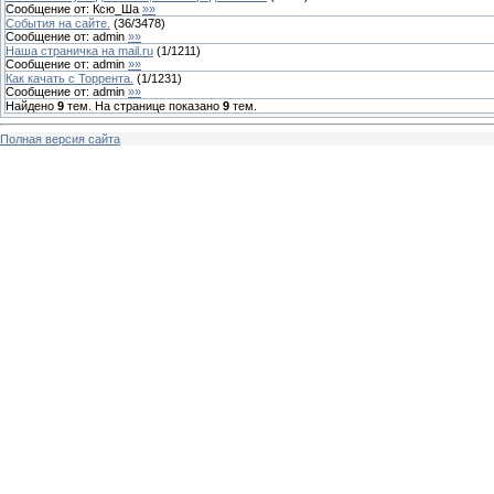
Сообщение от:
Ксю_Ша
»»
События на сайте.
(
36
/
3478
)
Сообщение от:
admin
»»
Наша страничка на mail.ru
(
1
/
1211
)
Сообщение от:
admin
»»
Как качать с Торрента.
(
1
/
1231
)
Сообщение от:
admin
»»
Найдено
9
тем. На странице показано
9
тем.
Полная версия сайта