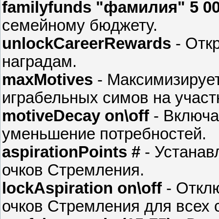
familyfunds "фамилия" 5 0
семейному бюджету.
unlockCareerRewards
- Отк
наградам.
maxMotives
- Максимизирует
играбельных симов на участ
motiveDecay on\off
- Включа
уменьшение потребностей.
aspirationPoints #
- Устанав
очков Стремления.
lockAspiration on\off
- Откл
очков Стремления для всех с