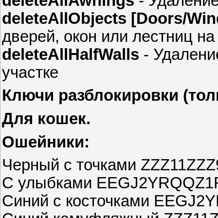
deleteAllAwnings
- Удаление
deleteAllObjects [Doors/Win
дверей, окон или лестниц на
deleteAllHalfWalls
- Удалени
участке
Ключи разблокировки (толь
Для кошек.
Ошейники:
Черный с точками ZZZ11ZZ
С улыбками EEGJ2YRQQZ
Синий с косточками EEGJ