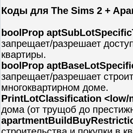
Коды для The Sims 2 + Apar
boolProp aptSubLotSpecificT
запрещает/разрешает доступ
квартиры.
boolProp aptBaseLotSpecific
запрещает/разрешает строит
многоквартирном доме.
PrintLotClassification <low
дома (от трущоб до престижн
apartmentBuildBuyRestricti
строительства и покупки в к