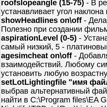
roofslopeangle (15-75)
- В р
устанавливает угол наклона 
showHeadlines on\off
- Дел
Полезно при создании филь
aspirationLevel (0-5)
- Устан
самый низкий, 5 - платиновы
agesimcheat on\off
- Добавл
взаимодействий. Любому сим
установить любую возрастну
setLotLightingfile "имя фай
выбрав альтернативный фай
найти в C:\Program files\EA 