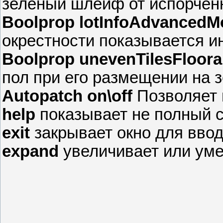
зеленый шлейф от испорчен
Boolprop lotInfoAdvancedMod
окрестности показывается 
Boolprop unevenTilesFloorabl
пол при его размещении на 
Autopatch on\off
Позволяет 
help
показывает не полный с
exit
закрывает окно для ввод
expand
увеличивает или уме