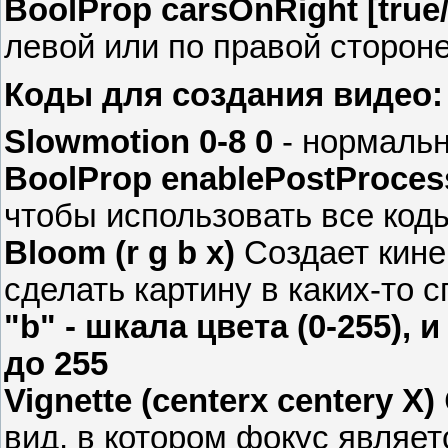
BoolProp carsOnRight [true/
левой или по правой сторон
Коды для создания видео:
Slowmotion 0-8 0
- нормальн
BoolProp enablePostProcessi
чтобы использовать все код
Bloom (r g b x)
Создает кине
сделать картину в каких-то 
"b" - шкала цвета (0-255), 
до 255
Vignette (centerx centery X)
вид, в котором фокус являет