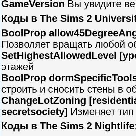
GameVersion
Вы увидите ве
Коды в The Sims 2 Universi
BoolProp allow45DegreeAngl
Позволяет вращать любой об
SetHighestAllowedLevel [у
этажей
BoolProp dormSpecificToolsD
строить и сносить стены в 
ChangeLotZoning [residentia
secretsociety]
Изменяет тип 
Коды в The Sims 2 Nightlife