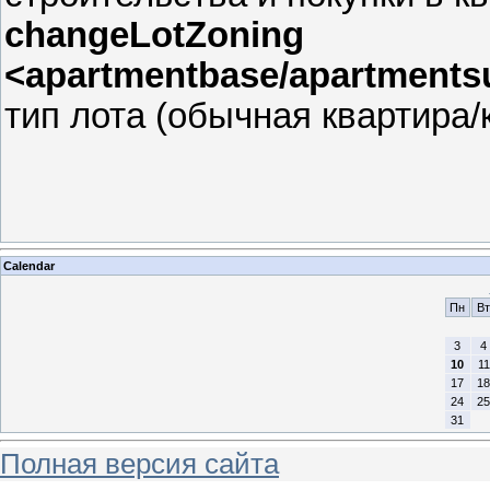
changeLotZoning
<apartmentbase/apartmentsu
тип лота (обычная квартира/
Calendar
Пн
Вт
3
4
10
11
17
18
24
25
31
Полная версия сайта