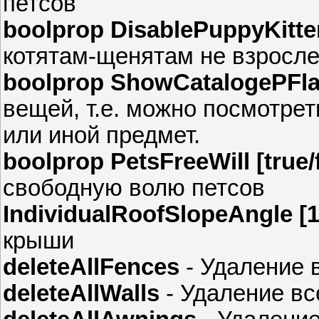
петсов
boolprop DisablePuppyKitten
котятам-щенятам не взросле
boolprop ShowCatalogePFlag
вещей, т.е. можно посмотрет
или иной предмет.
boolprop PetsFreeWill [true/
свободную волю петсов
IndividualRoofSlopeAngle [1
крыши
deleteAllFences
- Удаление в
deleteAllWalls
- Удаление вс