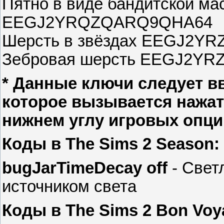
Пятно в виде бандитской ма
EEGJ2YRQZQARQ9QHA64
Шерсть в звёздах EEGJ2Y
Зебровая шерсть EEGJ2YR
* Данные ключи следует в
которое вызывается нажат
нижнем углу игровых опци
Коды в The Sims 2 Season:
bugJarTimeDecay off
- Свет
источником света
Коды в The Sims 2 Bon Voy