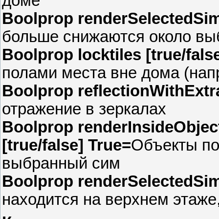
доме
Boolprop renderSelectedSimL
больше снижаются около вы
Boolprop locktiles [true/fals
полами места вне дома (нап
Boolprop reflectionWithExtra
отражение в зеркалах
Boolprop renderInsideObje
[true/false] True=
Объекты по
выбранный сим
Boolprop renderSelectedSimL
находится на верхнем этаже