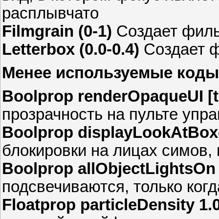
расплывчато
Filmgrain (0-1)
Создает филь
Letterbox (0.0-0.4)
Создает ф
Менее используемые коды
Boolprop renderOpaqueUI [tr
прозрачность на пульте упр
Boolprop displayLookAtBoxes
блокировки на лицах симов, 
Boolprop allObjectLightsOn [
подсвечиваются, только когд
Floatprop particleDensity 1.