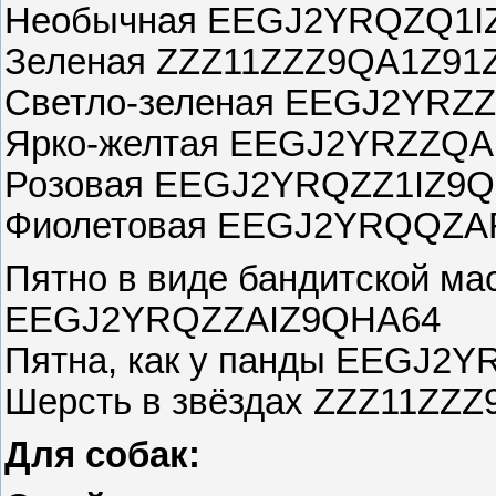
Необычная EEGJ2YRQZQ1I
Зеленая ZZZ11ZZZ9QA1Z91
Светло-зеленая EEGJ2YR
Ярко-желтая EEGJ2YRZZQ
Розовая EEGJ2YRQZZ1IZ9
Фиолетовая EEGJ2YRQQZ
Пятно в виде бандитской ма
EEGJ2YRQZZAIZ9QHA64
Пятна, как у панды EEGJ2
Шерсть в звёздах ZZZ11ZZ
Для собак: