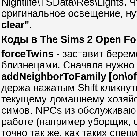
Nightlife\TSData\Res\Lights.
оригинальное освещение, н
clear"
.
Коды в The Sims 2 Open For
forceTwins
- заставит бере
близнецами. Сначала нужно
addNeighborToFamily [on\of
держа нажатым Shift кликнут
текущему домашнему хозяйст
симов. NPCs из обслуживаю
работе (например уборщик, с
точно так же, как таких спе