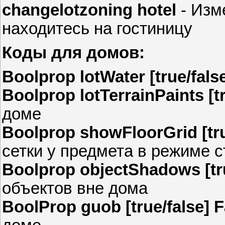
changelotzoning hotel
- Изм
находитесь на гостиницу
Коды для домов:
Boolprop lotWater [true/fals
Boolprop lotTerrainPaints [t
доме
Boolprop showFloorGrid [tru
сетки у предмета в режиме 
Boolprop objectShadows [tru
объектов вне дома
BoolProp guob [true/false] 