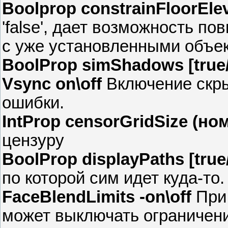
Boolprop constrainFloorEleva
'false', дает возможность п
с уже установленными объе
BoolProp simShadows [true/
Vsync on\off
Включение скр
ошибки.
IntProp censorGridSize (но
цензуру
BoolProp displayPaths [true
по которой сим идет куда-то.
FaceBlendLimits -on\off
При 
может выключать ограничен