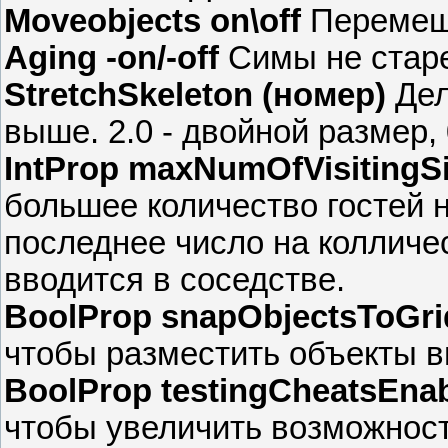
Moveobjects on\off
Перемещ
Aging -on/-off
Симы не стар
StretchSkeleton (номер)
Дел
выше. 2.0 - двойной размер, 
IntProp maxNumOfVisitingS
большее количество гостей 
последнее число на колличе
вводится в соседстве.
BoolProp snapObjectsToGrid
чтобы разместить объекты вн
BoolProp testingCheatsEnabl
чтобы увеличить возможнос