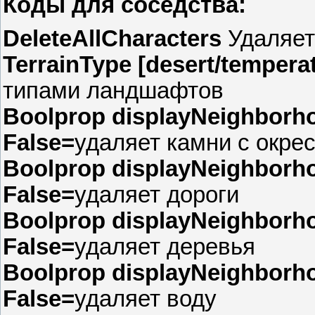
Коды для соседства:
DeleteAllCharacters
Удаляет
TerrainType [desert/tempera
типами ландшафтов
Boolprop displayNeighborho
False=
удаляет камни с окре
Boolprop displayNeighborho
False=
удаляет дороги
Boolprop displayNeighborhoo
False=
удаляет деревья
Boolprop displayNeighborho
False=
удаляет воду