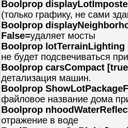
Boolprop displayLotImposters
(только графику, не сами зда
Boolprop displayNeighborho
False=
удаляет мосты
Boolprop lotTerrainLighting 
не будет подсвечиваться пр
Boolprop carsCompact [true/
детализация машин.
Boolprop ShowLotPackageFil
файловое название дома пр
Boolprop nhoodWaterReflecti
отражение в воде