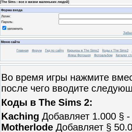
[
The Sims : все о жизни маленьких людей
]
Форма входа
Логин:
Пароль:
запомнить
Забыл
Меню сайта
Главная
Форум
Гид по сайту
Карьеры в The Sims2
Коды к The Sims2
Флеш Фотошоп
Фотоальбом
Каталог ст
Во время игры нажмите вместе
пocлe чeгo ввoдитe cлeдyющ
Коды в The Sims 2:
Kaching
Добавляет 1.000 § 
Motherlode
Добавляет § 50.