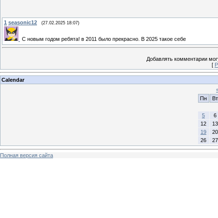
1
seasonic12
(27.02.2025 18:07)
С новым годом ребята! в 2011 было прекрасно. В 2025 такое себе
Добавлять комментарии могу
[
Р
Calendar
Пн
Вт
5
6
12
13
19
20
26
27
Полная версия сайта