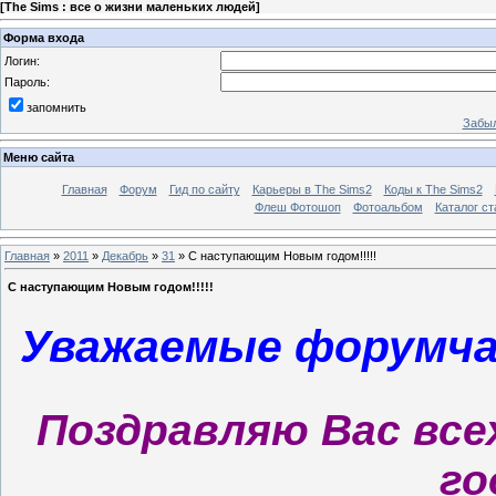
[
The Sims : все о жизни маленьких людей
]
Форма входа
Логин:
Пароль:
запомнить
Забыл
Меню сайта
Главная
Форум
Гид по сайту
Карьеры в The Sims2
Коды к The Sims2
Флеш Фотошоп
Фотоальбом
Каталог ст
Главная
»
2011
»
Декабрь
»
31
» С наступающим Новым годом!!!!!
С наступающим Новым годом!!!!!
Уважаемые форумчан
Поздравляю Вас вс
го